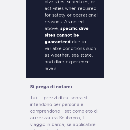
dive sites, schedules, or
activities when required
for safety or operational
reasons. As noted
specific dive
above,
sites cannot be
guaranteed
due to
variable conditions such
as weather, sea state,
and diver experience
levels.
Si prega di notare:
Tutti i prezzi di cui sopra si
intendono per persona e
comprendono il set completo di
attrezzatura Scubapro, il
viaggio in barca, se applicabile,