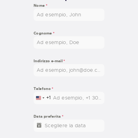
Nome
*
Cognome
*
Indirizzo e-mail
*
Telefono
*
+1
U
N
I
Data preferita
*
T
E
D