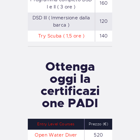
160
I e II ( 3 ore )
DSD III ( Immersione dalla
120
barca )
Try Scuba ( 1,5 ore )
140
Ottenga
oggi la
certificazi
one PADI
Entry Level Courses
Prezzo (€)
Open Water Diver
520