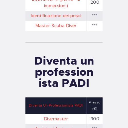
200
immersioni)
Identificazione dei pesci
***
Master Scuba Diver
***
Diventa un
profession
ista PADI
Prezzo
Diventa Un Professionista PADI
(€)
Divemaster
900