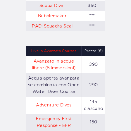
Scuba Diver
350
Bubblemaker
***
PADI Squadra Seal
***
Livello Avanzato Courses
Prezzo (€)
Avanzato in acque
390
libere (5 immersioni)
Acqua aperta avanzata
se combinata con Open
290
Water Diver Course
145
Adventure Dives
ciascuno
Emergency First
150
Response - EFR