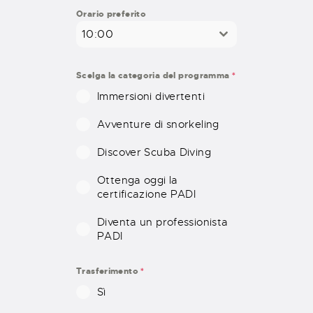
S
Orario preferito
T
10:00
A
T
E
Scelga la categoria del programma
*
S
Immersioni divertenti
+
1
Avventure di snorkeling
Discover Scuba Diving
Ottenga oggi la
certificazione PADI
Diventa un professionista
PADI
Trasferimento
*
Sì