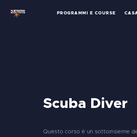
P
PROGRAMMI E COURSE
CAS
C
C
S
G
L
Scuba Diver
C
C
Questo corso è un sottoinsieme d