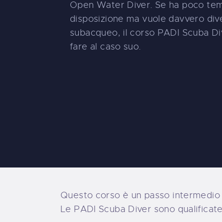
Open Water Diver. Se ha poco te
disposizione ma vuole davvero div
subacqueo, il corso PADI Scuba D
fare al caso suo.
Questo corso è un passo intermedio p
Le PADI Scuba Diver sono qualificate