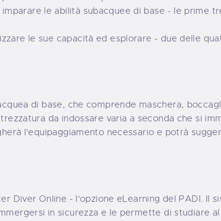
 imparare le abilità subacquee di base - le prime t
lizzare le sue capacità ed esplorare - due delle q
ubacquea di base, che comprende maschera, boccaglio
attrezzatura da indossare varia a seconda che si im
egherà l'equipaggiamento necessario e potrà suggeri
ter Diver Online - l'opzione eLearning del PADI. Il s
immergersi in sicurezza e le permette di studiare 