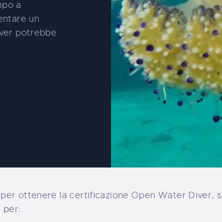
mpo a
entare un
iver potrebbe
er ottenere la certificazione Open Water Diver, se 
 per: