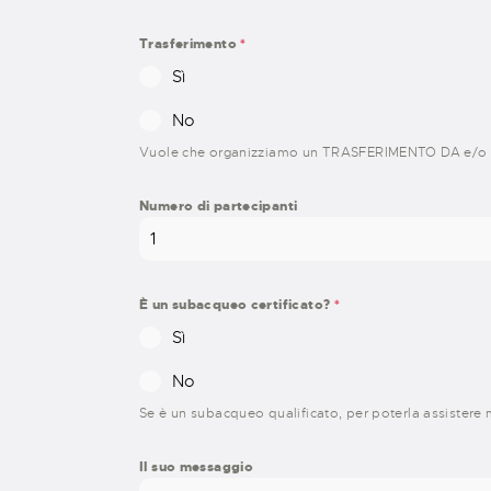
Trasferimento
*
Sì
No
Vuole che organizziamo un TRASFERIMENTO DA e/o 
Numero di partecipanti
È un subacqueo certificato?
*
Sì
No
Se è un subacqueo qualificato, per poterla assistere m
Il suo messaggio