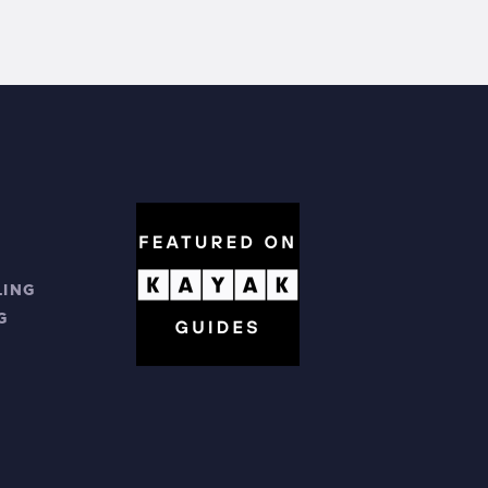
LING
G