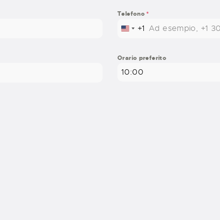
Telefono
*
+1
UNITED STATES +1
Orario preferito
10:00