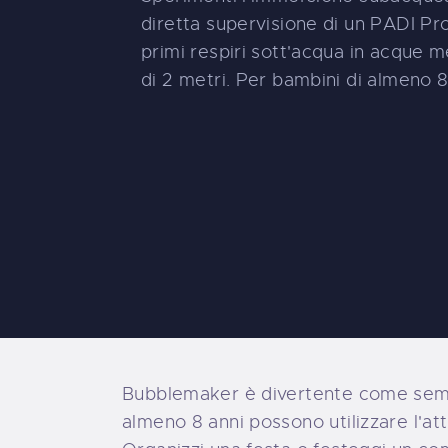
diretta supervisione di un PADI Pro
primi respiri sott'acqua in acque 
di 2 metri. Per bambini di almeno 8
Bubblemaker è divertente come sembra
almeno 8 anni possono utilizzare l'a