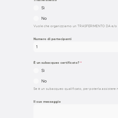
Sì
No
Vuole che organizziamo un TRASFERIMENTO DA e/o 
Numero di partecipanti
È un subacqueo certificato?
*
Sì
No
Se è un subacqueo qualificato, per poterla assistere m
Il suo messaggio