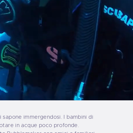
i sapone immergendosi. I bambini di
uotare in acque poco profonde.