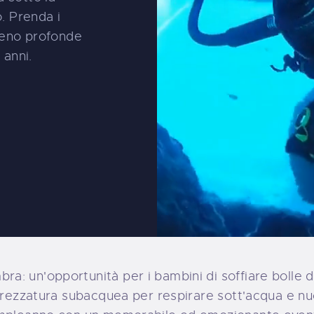
. Prenda i
meno profonde
 anni.
: un'opportunità per i bambini di soffiare bolle d
ttrezzatura subacquea per respirare sott'acqua e n