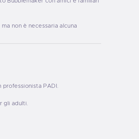
o Bubblemaker con amici e familiari
, ma non è necessaria alcuna
n professionista PADI.
gli adulti.