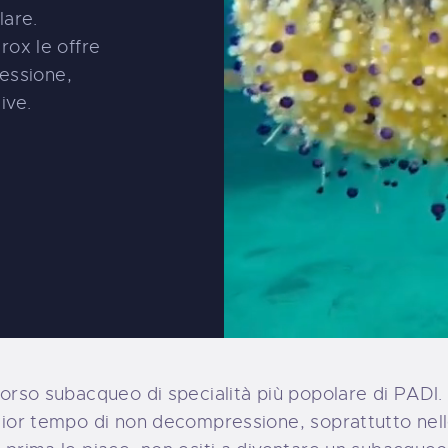
lare.
rox le offre
essione,
ive.
l corso subacqueo di specialità più popolare di PAD
ggior tempo di non decompressione, soprattutto nell