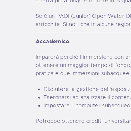
a terra più a lungo e tornare in acqua
Se è un PADI (Junior) Open Water Div
arricchita. Si noti che in alcune regio
Accademico
Imparerà perché l'immersione con ari
ottenere un maggior tempo di fondo, o
pratica e due immersioni subacquee fa
Discutere la gestione dell'esposiz
Esercitarsi ad analizzare il cont
Impostare il computer subacqueo p
Potrebbe ottenere crediti universitari