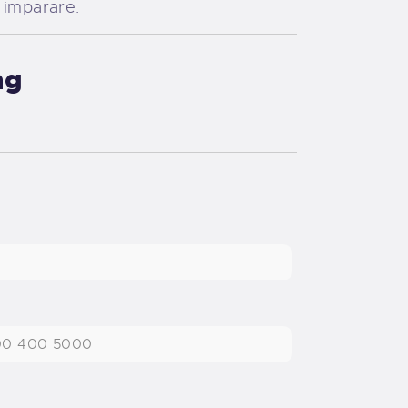
a imparare.
ng