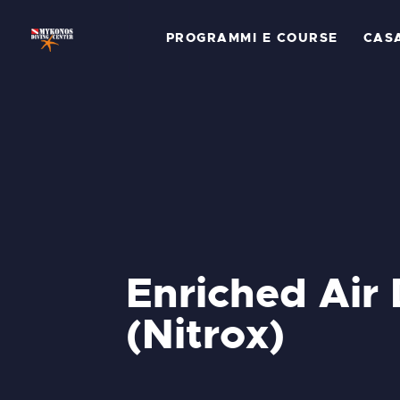
P
PROGRAMMI E COURSE
CAS
C
C
S
G
L
Enriched Air 
C
(Nitrox)
C