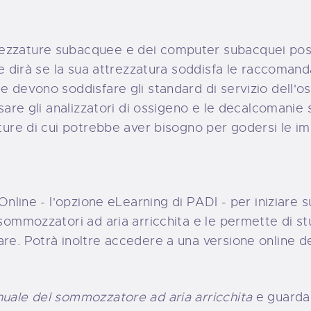
ezzature subacquee e dei computer subacquei posso
le dirà se la sua attrezzatura soddisfa le raccomanda
e devono soddisfare gli standard di servizio dell'o
usare gli analizzatori di ossigeno e le decalcomanie 
ature di cui potrebbe aver bisogno per godersi le im
 Online - l'opzione eLearning di PADI - per iniziare 
 sommozzatori ad aria arricchita e le permette di st
are. Potrà inoltre accedere a una versione online d
uale del sommozzatore ad aria arricchita
e guardar