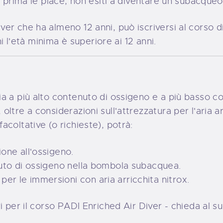
 prima le piace, non esiti a diventare un subacqueo 
er che ha almeno 12 anni, può iscriversi al corso d
ni l'età minima è superiore ai 12 anni.
a a più alto contenuto di ossigeno e a più basso c
ltre a considerazioni sull'attrezzatura per l'aria a
coltative (o richieste), potrà:
ione all'ossigeno.
enuto di ossigeno nella bombola subacquea.
er le immersioni con aria arricchita nitrox.
 per il corso PADI Enriched Air Diver - chieda al suo