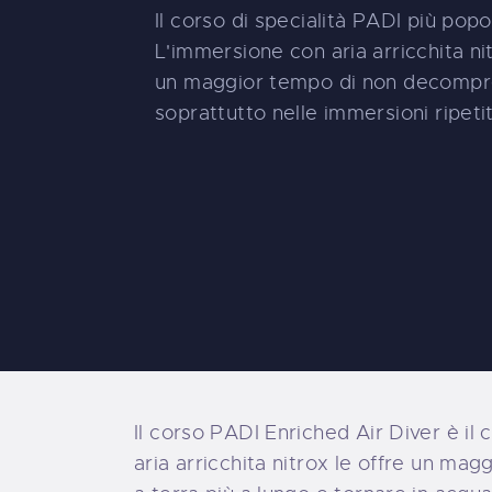
Il corso di specialità PADI più popo
L'immersione con aria arricchita nit
un maggior tempo di non decompr
soprattutto nelle immersioni ripetit
Il corso PADI Enriched Air Diver è i
aria arricchita nitrox le offre un ma