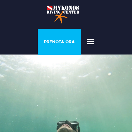
PROGRAMMI E COURSE
PRENOTA ORA
CASA DEL
SOMMOZZATORE
GALLERIA
LISTINO PREZZI
CHI SIAMO
CONTATTI