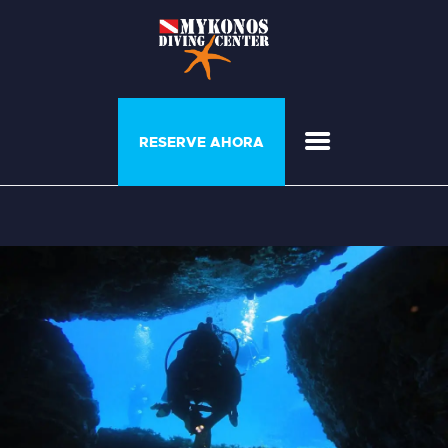
PROGRAMAS Y
RESERVE AHORA
COURSE
CASA DEL BUZO
GALERÍA
LISTA DE PRECIOS
QUIÉNES SOMOS
CONTACTE CON
NOSOTROS