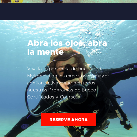
Abra los ojos, abra
la mente
Viva la experiencia de bucear en
Mykonos con los expertos de mayor
confianza. Navegue por todos
nuestros Programas de Buceo
Certificados y Course.
RESERVE AHORA