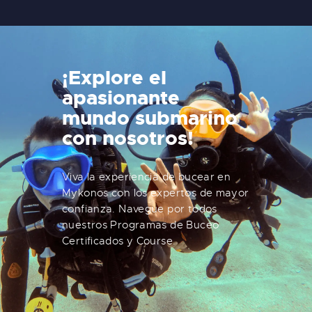
¡Explore el
apasionante
mundo submarino
con nosotros!
Viva la experiencia de bucear en
Mykonos con los expertos de mayor
confianza. Navegue por todos
nuestros Programas de Buceo
Certificados y Course.