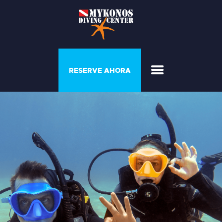
PROGRAMAS Y
RESERVE AHORA
COURSE
CASA DEL BUZO
GALERÍA
LISTA DE PRECIOS
QUIÉNES SOMOS
CONTACTE CON
NOSOTROS