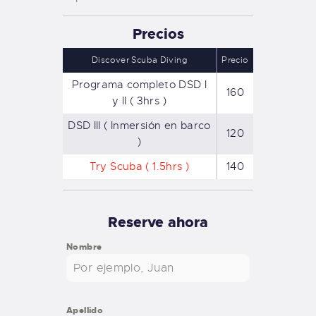
Precios
Discover Scuba Diving
Precio
Programa completo DSD I
160
y II ( 3hrs )
DSD III ( Inmersión en barco
120
)
Try Scuba ( 1.5hrs )
140
Reserve ahora
Nombre
Apellido