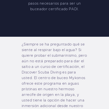
pasos necesarios para ser un
buceador certificado PADI.
¿Siempre se ha preguntado qué se
siente al respirar bajo el agua? Si
quiere probar el submarinismo, pero
aún no está preparado para dar el
salto a un curso de certificación, el
Discover Scuba Diving es para
usted. El centro de buceo Mykonos
ofrece este programa en aguas
prístinas en nuestro hermoso
arrecife de origen en la playa, y
usted tiene la opción de hacer una
inmersión adicional desde nuestro