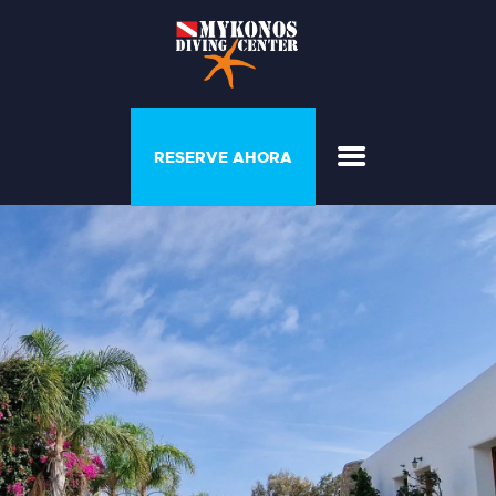
PROGRAMAS Y
RESERVE AHORA
COURSE
CASA DEL BUZO
GALERÍA
LISTA DE PRECIOS
QUIÉNES SOMOS
CONTACTE CON
NOSOTROS