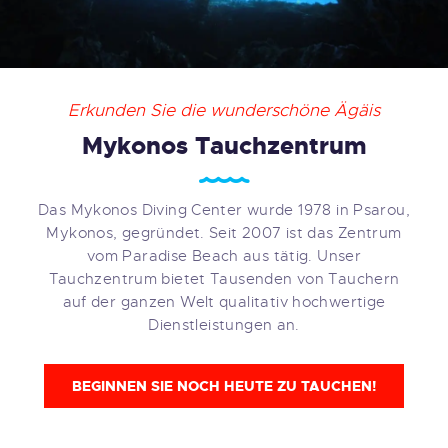
Erkunden Sie die wunderschöne Ägäis
Mykonos Tauchzentrum
Das Mykonos Diving Center wurde 1978 in Psarou,
Mykonos, gegründet. Seit 2007 ist das Zentrum
vom Paradise Beach aus tätig. Unser
Tauchzentrum bietet Tausenden von Tauchern
auf der ganzen Welt qualitativ hochwertige
Dienstleistungen an.
BEGINNEN SIE NOCH HEUTE ZU TAUCHEN!