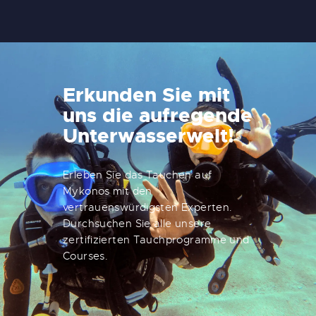
Erkunden Sie mit
uns die aufregende
Unterwasserwelt!
Erleben Sie das Tauchen auf
Mykonos mit den
vertrauenswürdigsten Experten.
Durchsuchen Sie alle unsere
zertifizierten Tauchprogramme und
Courses.