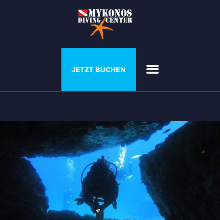
PROGRAMME &
JETZT BUCHEN
COURSES
DAS HAUS DES
TAUCHERS
GALERIE
PREISLISTE
ÜBER UNS
KONTAKTIEREN SIE
UNS