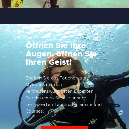
Öffnen Sie Ihre
Augen, öffnen Sie
Ihren Geist!
Erleben Sie das Tauchen auf
Mykonos mit den
vertrauenswürdigsten Experten.
Durchsuchen Sie alle unsere
zertifizierten Tauchprogramme und
Courses.