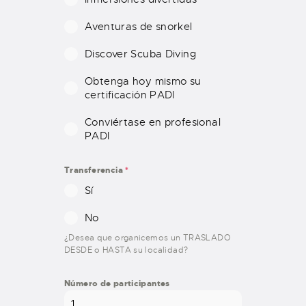
+
1
Aventuras de snorkel
Discover Scuba Diving
Obtenga hoy mismo su
certificación PADI
Conviértase en profesional
PADI
Transferencia
*
Sí
No
¿Desea que organicemos un TRASLADO
DESDE o HASTA su localidad?
Número de participantes