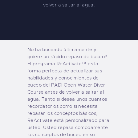
volver a saltar al agua.
No ha buceado últimamente y
quiere un rápido repaso de buceo?
El programa ReActivate™ es la
forma perfecta de actualizar sus
habilidades y conocimientos de
buceo del PADI Open Water Diver
Course antes de volver a saltar al
agua. Tanto si desea unos cuantos
recordatorios como si necesita
repasar los conceptos básicos,
ReActivate está personalizado para
usted: Usted repasa cómodamente
los conceptos de buceo en su