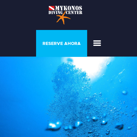
PROGRAMAS Y
RESERVE AHORA
COURSE
CASA DEL BUZO
GALERÍA
LISTA DE PRECIOS
QUIÉNES SOMOS
CONTACTE CON
NOSOTROS