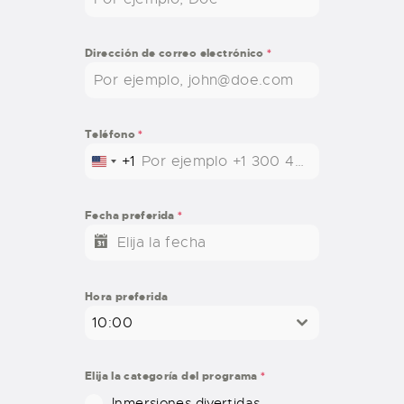
Dirección de correo electrónico
*
Teléfono
*
+1
U
N
I
Fecha preferida
*
T
E
D
S
Hora preferida
T
10:00
A
T
E
Elija la categoría del programa
*
S
Inmersiones divertidas