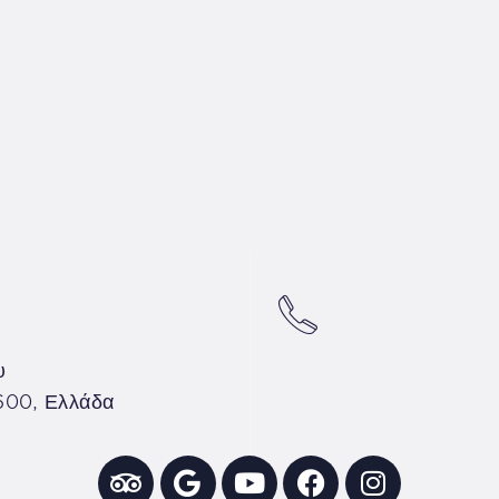
υ
600, Ελλάδα