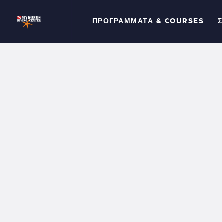
Π
ΠΡΟΓΡΆΜΜΑΤΑ & COURSES
C
Σ
Γ
Τ
Σ
Ε
Μ