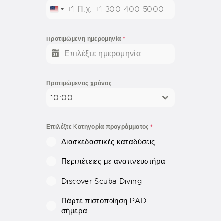
+1
U
N
I
Προτιμώμενη ημερομηνία
*
T
E
D
S
Προτιμώμενος χρόνος
T
10:00
A
T
E
Επιλέξτε Κατηγορία προγράμματος
*
S
Διασκεδαστικές καταδύσεις
+
1
Περιπέτειες με αναπνευστήρα
Discover Scuba Diving
Πάρτε πιστοποίηση PADI
σήμερα