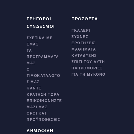
ΓΡΉΓΟΡΟΙ
ΠΡΌΣΘΕΤΑ
ΣΎΝΔΕΣΜΟΙ
ΓΚΑΛΕΡΊ
ΣΥΧΝΈΣ
ΣΧΕΤΙΚΆ ΜΕ
ΕΡΩΤΉΣΕΙΣ
ΕΜΆΣ
ΜΑΘΉΜΑΤΑ
ΤΑ
ΚΑΤΆΔΥΣΗΣ
ΠΡΟΓΡΆΜΜΑΤΆ
ΣΠΊΤΙ ΤΟΥ ΔΎΤΗ
ΜΑΣ
ΠΛΗΡΟΦΟΡΊΕΣ
Ο
ΓΙΑ ΤΗ ΜΎΚΟΝΟ
ΤΙΜΟΚΑΤΆΛΟΓΌ
Σ ΜΑΣ
ΚΆΝΤΕ
ΚΡΆΤΗΣΗ ΤΏΡΑ
ΕΠΙΚΟΙΝΩΝΉΣΤΕ
ΜΑΖΊ ΜΑΣ
ΌΡΟΙ ΚΑΙ
ΠΡΟΫΠΟΘΈΣΕΙΣ
ΔΗΜΟΦΙΛΉ