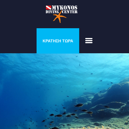
ΠΡΟΓΡΆΜΜΑΤΑ &
ΚΡΑΤΗΣΗ ΤΩΡΑ
COURSES
ΣΠΊΤΙ ΤΟΥ ΔΎΤΗ
ΓΚΑΛΕΡΊ
ΤΙΜΟΚΑΤΆΛΟΓΟΣ
ΣΧΕΤΙΚΆ ΜΕ ΕΜΆΣ
ΕΠΙΚΟΙΝΩΝΉΣΤΕ ΜΑΖΊ
ΜΑΣ