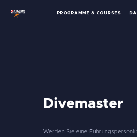
P
PROGRAMME & COURSES
DA
C
D
T
G
P
Divemaster
Ü
K
Werden Sie eine Führungspersönlic