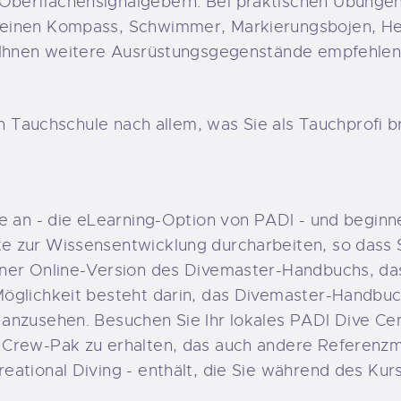
berflächensignalgebern. Bei praktischen Übungen,
einen Kompass, Schwimmer, Markierungsbojen, Heb
 Ihnen weitere Ausrüstungsgegenstände empfehlen,
en Tauchschule nach allem, was Sie als Tauchprofi 
e an - die eLearning-Option von PADI - und beginne
e zur Wissensentwicklung durcharbeiten, so dass 
iner Online-Version des Divemaster-Handbuchs, d
öglichkeit besteht darin, das Divemaster-Handbuc
anzusehen. Besuchen Sie Ihr lokales PADI Dive Cen
Crew-Pak zu erhalten, das auch andere Referenzmat
eational Diving - enthält, die Sie während des Ku