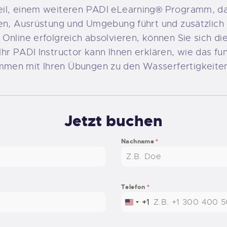
il, einem weiteren PADI eLearning® Programm, das S
ten, Ausrüstung und Umgebung führt und zusätzlich 
Online erfolgreich absolvieren, können Sie sich di
hr PADI Instructor kann Ihnen erklären, wie das fun
men mit Ihren Übungen zu den Wasserfertigkeite
Jetzt buchen
Nachname
*
Telefon
*
+1
UNITED STATES +1