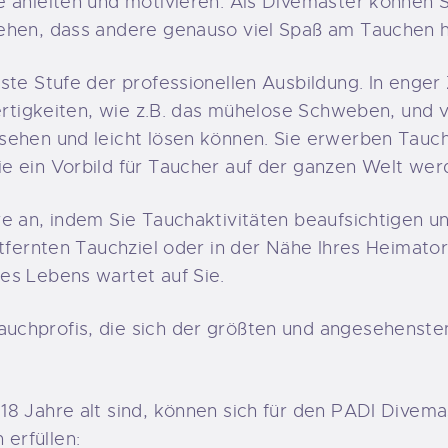
 anleiten und motivieren. Als Divemaster können Si
ehen, dass andere genauso viel Spaß am Tauchen h
rste Stufe der professionellen Ausbildung. In eng
fertigkeiten, wie z.B. das mühelose Schweben, und v
rsehen und leicht lösen können. Sie erwerben Tau
e ein Vorbild für Taucher auf der ganzen Welt wer
re an, indem Sie Tauchaktivitäten beaufsichtigen u
ntfernten Tauchziel oder in der Nähe Ihres Heimato
es Lebens wartet auf Sie.
uchprofis, die sich der größten und angesehenste
18 Jahre alt sind, können sich für den PADI Divem
erfüllen: