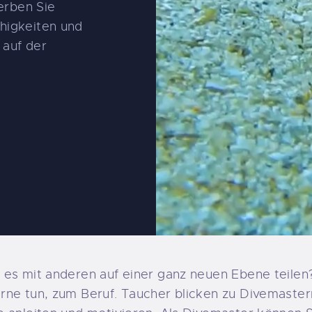
NS
erben Sie
higkeiten und
 auf der
 es mit anderen auf einer ganz neuen Ebene teile
ne tun, zum Beruf. Taucher blicken zu Divemastern