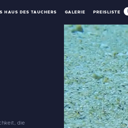
ROGRAMME &
S HAUS DES TAUCHERS
GALERIE
PREISLISTE
OURSES
AS HAUS DES
AUCHERS
ALERIE
REISLISTE
BER UNS
ONTAKTIEREN SIE
hkeit, die