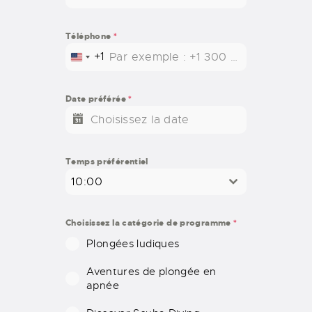
Téléphone
*
+1
U
N
I
Date préférée
*
T
E
D
S
Temps préférentiel
T
10:00
A
T
E
Choisissez la catégorie de programme
*
S
Plongées ludiques
+
1
Aventures de plongée en
apnée