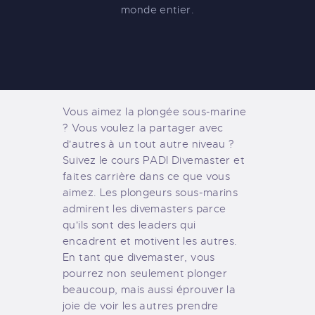
monde entier.
Vous aimez la plongée sous-marine
? Vous voulez la partager avec
d'autres à un tout autre niveau ?
Suivez le cours PADI Divemaster et
faites carrière dans ce que vous
aimez. Les plongeurs sous-marins
admirent les divemasters parce
qu'ils sont des leaders qui
encadrent et motivent les autres.
En tant que divemaster, vous
pourrez non seulement plonger
beaucoup, mais aussi éprouver la
joie de voir les autres prendre