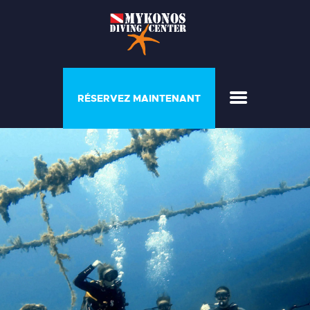
PROGRAMMES ET
RÉSERVEZ MAINTENANT
COURSES
MAISON DU PLONGEUR
GALERIE
LISTE DE PRIX
A PROPOS DE NOUS
CONTACTEZ NOUS