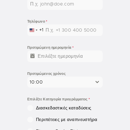
Τηλέφωνο
*
+1
U
N
I
Προτιμώμενη ημερομηνία
*
T
E
D
S
Προτιμώμενος χρόνος
T
10:00
A
T
E
Επιλέξτε Κατηγορία προγράμματος
*
S
Διασκεδαστικές καταδύσεις
+
1
Περιπέτειες με αναπνευστήρα