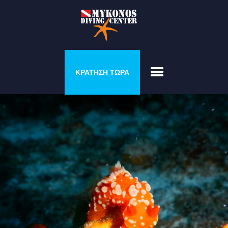
ΠΡΟΓΡΆΜΜΑΤΑ &
ΚΡΑΤΗΣΗ ΤΩΡΑ
COURSES
ΣΠΊΤΙ ΤΟΥ ΔΎΤΗ
ΓΚΑΛΕΡΊ
ΤΙΜΟΚΑΤΆΛΟΓΟΣ
ΣΧΕΤΙΚΆ ΜΕ ΕΜΆΣ
ΕΠΙΚΟΙΝΩΝΉΣΤΕ ΜΑΖΊ
ΜΑΣ