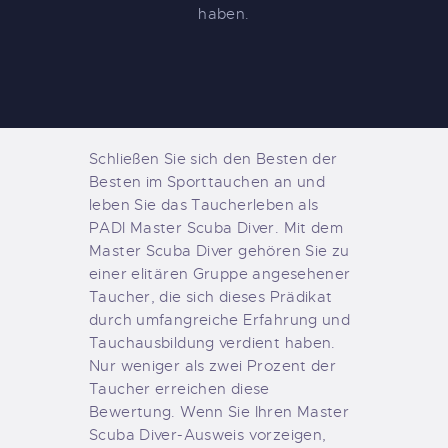
haben.
Schließen Sie sich den Besten der
Besten im Sporttauchen an und
leben Sie das Taucherleben als
PADI Master Scuba Diver. Mit dem
Master Scuba Diver gehören Sie zu
einer elitären Gruppe angesehener
Taucher, die sich dieses Prädikat
durch umfangreiche Erfahrung und
Tauchausbildung verdient haben.
Nur weniger als zwei Prozent der
Taucher erreichen diese
Bewertung. Wenn Sie Ihren Master
Scuba Diver-Ausweis vorzeigen,