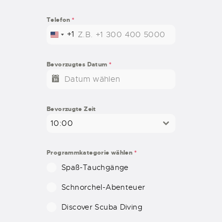
Telefon
*
+1
U
N
I
Bevorzugtes Datum
*
T
E
D
S
Bevorzugte Zeit
T
10:00
A
T
E
Programmkategorie wählen
*
S
Spaß-Tauchgänge
+
1
Schnorchel-Abenteuer
Discover Scuba Diving