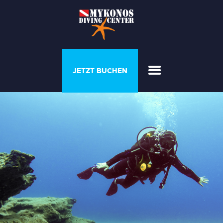
PROGRAMME &
JETZT BUCHEN
COURSES
DAS HAUS DES
TAUCHERS
GALERIE
PREISLISTE
ÜBER UNS
KONTAKTIEREN SIE
UNS