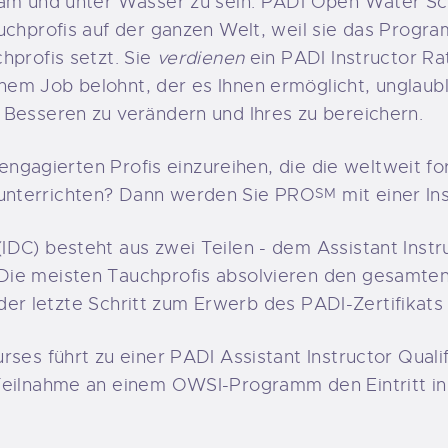
 am und unter Wasser zu sein. PADI Open Water Sc
uchprofis auf der ganzen Welt, weil sie das Progr
hprofis setzt. Sie
verdienen
ein PADI Instructor Ra
nem Job belohnt, der es Ihnen ermöglicht, unglau
 Besseren zu verändern und Ihres zu bereichern.
r engagierten Profis einzureihen, die die weltweit fo
unterrichten? Dann werden Sie PRO
mit einer In
SM
IDC) besteht aus zwei Teilen - dem Assistant Inst
Die meisten Tauchprofis absolvieren den gesamte
e der letzte Schritt zum Erwerb des PADI-Zertifikats 
ses führt zu einer PADI Assistant Instructor Qualifi
Teilnahme an einem OWSI-Programm den Eintritt in 