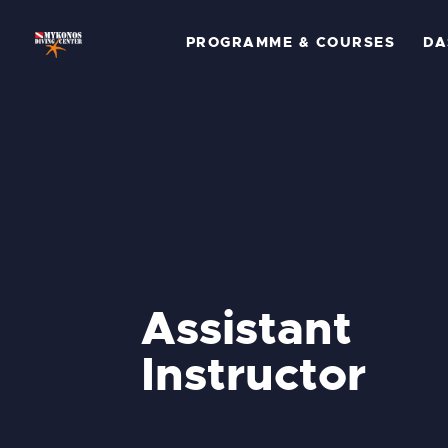
P
PROGRAMME & COURSES
DA
C
D
T
G
P
Assistant
Ü
Instructor
K