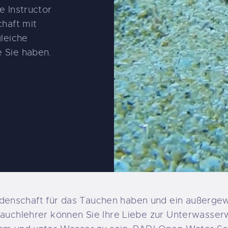
NS
e Instructor
chaft mit
gleiche
 Sie haben.
enschaft für das Tauchen haben und ein außergew
Tauchlehrer können Sie Ihre Liebe zur Unterwasser