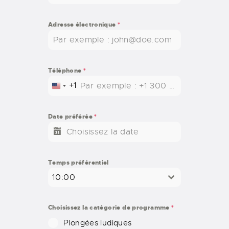
Adresse électronique
*
Téléphone
*
+1
U
N
I
Date préférée
*
T
E
D
S
Temps préférentiel
T
10:00
A
T
E
Choisissez la catégorie de programme
*
S
Plongées ludiques