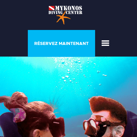
PROGRAMMES ET
RÉSERVEZ MAINTENANT
COURSES
MAISON DU PLONGEUR
GALERIE
LISTE DE PRIX
A PROPOS DE NOUS
CONTACTEZ NOUS